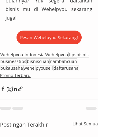
bulannya? Yuk segera daftarkan 
bisnis mu di Wehelpyou sekarang 
juga!
Pesan Wehelpyou Sekarang!
Wehelpyou Indonesia
Wehelpyou
tipsbisnis
businesstips
bisniscuan
nambahcuan
bukausaha
wehelpyousell
daftarusaha
Promo Terbaru
Postingan Terakhir
Lihat Semua