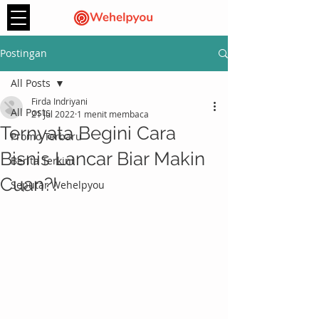
Postingan
All Posts
Firda Indriyani
All Posts
21 Jul 2022
1 menit membaca
Ternyata Begini Cara
Promo Terbaru
Bisnis Lancar Biar Makin
Berita Terkini
Cuan?!
Seputar Wehelpyou