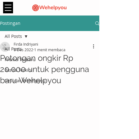
Postingan
All Posts
Firda Indriyani
All Posts
6 Des 2022
1 menit membaca
Potongan ongkir Rp
Promo Terbaru
20.000 untuk pengguna
Berita Terkini
baru Wehelpyou
Seputar Wehelpyou