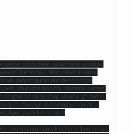
y
​, sangat cocok buat kalian yang sukanya 
barang. Wehelpyou telah bekerja sama 
 dalam penjemputan dan pengiriman 
k perlu khawatir atau takut karena barang 
n dengan aman. Barang kalian juga sudah 
k Gojek. Mau ngirim barang jualan atau 
kalipun pasti kami antar!
lah membantu banyak ​seller​ o​nline​ terkait 