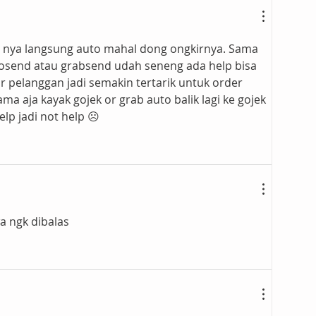
p nya langsung auto mahal dong ongkirnya. Sama 
gosend atau grabsend udah seneng ada help bisa 
pelanggan jadi semakin tertarik untuk order 
ma aja kayak gojek or grab auto balik lagi ke gojek 
elp jadi not help ☹️
wa ngk dibalas