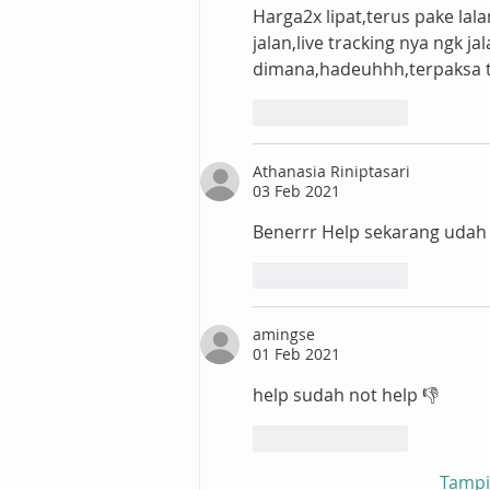
Harga2x lipat,terus pake la
jalan,live tracking nya ngk jal
dimana,hadeuhhh,terpaksa t
Suka
Balas
Athanasia Riniptasari
03 Feb 2021
Benerrr Help sekarang udah n
Suka
Balas
amingse
01 Feb 2021
help sudah not help 👎
Suka
Balas
Tampi