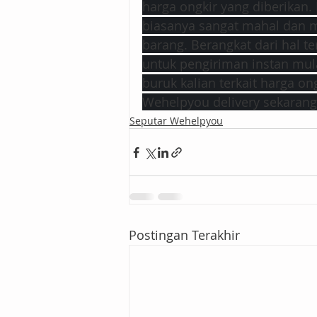
harga ongkir yang diberikan. 
biasanya sangat mahal dan m
barang. Berangkat dari hal t
untuk pengiriman instan mula
buruk kalian terkait harga o
Wehelpyou delivery sekarang
Seputar Wehelpyou
Postingan Terakhir