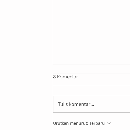
8 Komentar
Tulis komentar...
Urutkan menurut:
Terbaru
Wehelpyou - Orkestrator