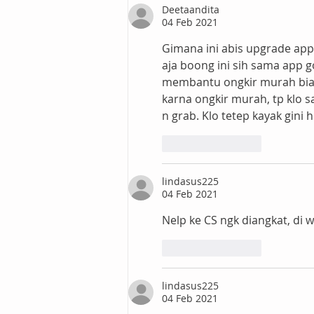
Layanan Digital. Apa
Deetaandita
maksudnya?
04 Feb 2021
Gimana ini abis upgrade ap
aja boong ini sih sama app 
membantu ongkir murah biar 
karna ongkir murah, tp klo sa
n grab. Klo tetep kayak gini h
Suka
Balas
lindasus225
04 Feb 2021
Nelp ke CS ngk diangkat, di 
Suka
Balas
lindasus225
04 Feb 2021