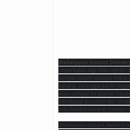
Wehelpyou Instant Deliver
cepet kalau lagi mau ngirim 
dengan Gojek sebagai mitra
barang, sehingga kalian ngga
akan sampai ke alamat tujua
dilindungi asuransi dari piha
mau balikin barang mantan se
Wehelpyou instant delivery ​te