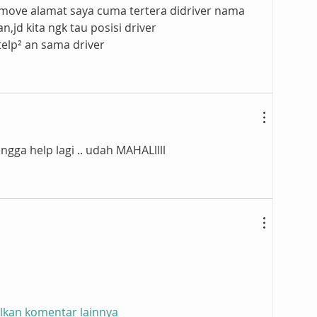
lamove alamat saya cuma tertera didriver nama 
an,jd kita ngk tau posisi driver 
elp² an sama driver
gga help lagi .. udah MAHALllll
lkan komentar lainnya