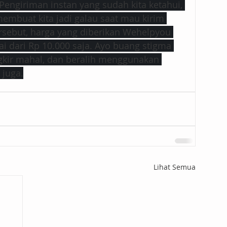
Pengiriman instan yang sudah kita ketahui, 
embuat kita jadi galau saat mau kirim 
ersebut, harga yang diberikan Wehelpyou 
i dari Rp 10.000 saja. Ayo buang stigma 
ngkir mahal, dan beralih menggunakan ​
 juga.
Lihat Semua