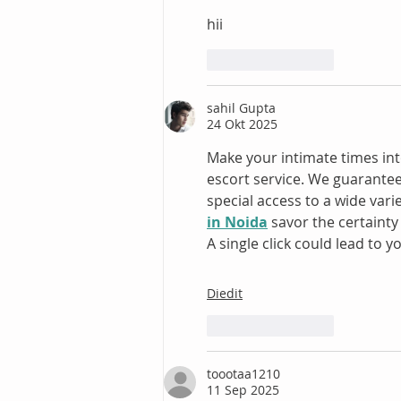
Hadiah di Mall Central Park
hii
Suka
Balas
sahil Gupta
24 Okt 2025
Make your intimate times in
escort service. We guarantee 
special access to a wide vari
in Noida
 savor the certainty
A single click could lead to y
Diedit
Suka
Balas
toootaa1210
11 Sep 2025