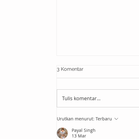
3 Komentar
Tulis komentar...
Urutkan menurut:
Terbaru
Kolaborasi Wehelpyou dan
Westbike Meriahkan
Payal Singh
Ramadhan dengan Berbagi
13 Mar