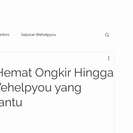
DELIVERY
ABOUT US
erkini
Seputar Wehelpyou
Hemat Ongkir Hingga
Wehelpyou yang
antu