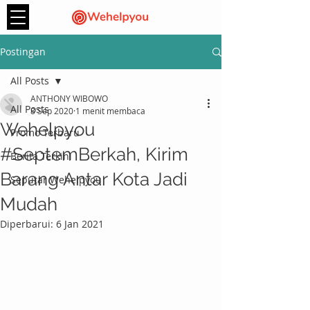
Postingan
All Posts
ANTHONY WIBOWO
All Posts
8 Sep 2020
1 menit membaca
Wehelpyou
Promo Terbaru
#SeptemBerkah, Kirim
Berita Terkini
Barang Antar Kota Jadi
Seputar Wehelpyou
Mudah
Diperbarui:
6 Jan 2021