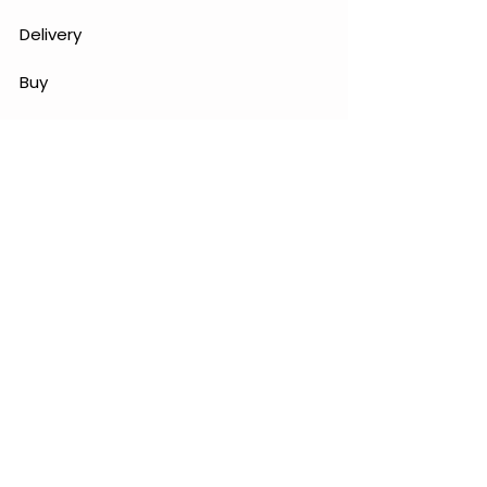
Delivery
Buy
Sell
Promo
Tentang Wehelpyou
FAQ
Kebijakan Privasi
Syarat & Ketentuan
Kirim Umpan Balik
Nama