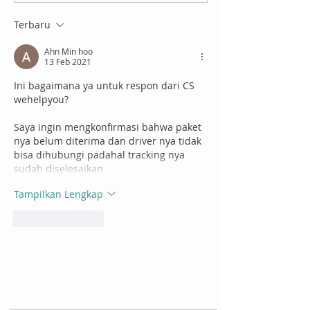
Gampang Pakai Loyalty
Penggunaan
Terbaru
Points
Layanannya Ma
Mudah!
Ahn Min hoo
13 Feb 2021
Ini bagaimana ya untuk respon dari CS 
wehelpyou?
Saya ingin mengkonfirmasi bahwa paket 
nya belum diterima dan driver nya tidak 
bisa dihubungi padahal tracking nya 
sudah diselesaikan
Tampilkan Lengkap
Suka
Balas