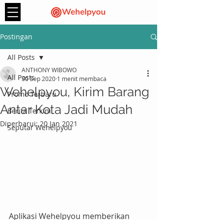
Postingan
All Posts
ANTHONY WIBOWO
All Posts
30 Sep 2020
1 menit membaca
Wehelpyou, Kirim Barang
Promo Terbaru
Antar Kota Jadi Mudah
Berita Terkini
Diperbarui:
20 Jan 2021
Seputar Wehelpyou
Aplikasi Wehelpyou memberikan 