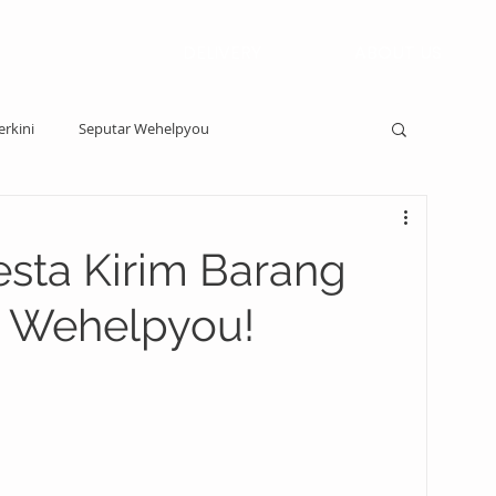
DELIVERY
ABOUT US
erkini
Seputar Wehelpyou
esta Kirim Barang
i Wehelpyou!