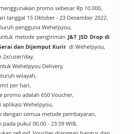
k menggunakan promo sebesar Rp 10.000,
ri tanggal 15 Oktober - 23 Desember 2022,
eluruh pengguna Wehelpyou,
untuk metode pengiriman 
J&T JSD Drop di 
 Gerai dan Dijemput Kurir
  di Wehelpyou,
 2x/user/day,
ntuk Wehelpyou Delivery,
luruh wilayah,
mit per hari,
de promo adalah 650 Voucher,
i aplikasi Wehelpyou,
an dengan semua metode pembayaran,
 pada pukul 00.00 - 23.59 WIB,
ukan refund, Voucher dianggap hangus dan 