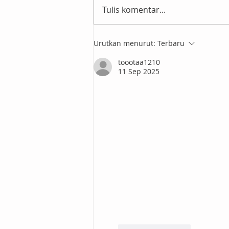
Tulis komentar...
Urutkan menurut:
Terbaru
Kolaborasi Wehelpyou dan
Westbike Meriahkan
toootaa1210
Ramadhan dengan Berbagi
11 Sep 2025
Hadiah di Mall Central Park