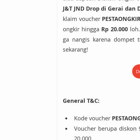
J&T JND Drop di Gerai dan 
klaim voucher 
PESTAONGKI
ongkir hingga 
Rp 20.000
 loh
ga nangis karena dompet ti
sekarang!
D
General T&C:
Kode voucher 
PESTAONG
Voucher berupa diskon 
20.000,