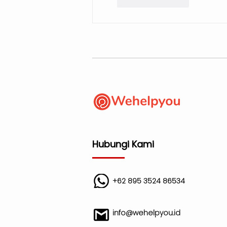
Suka
Balas
Hubungi Kami
+62 895 3524 86534
info@wehelpyou.id