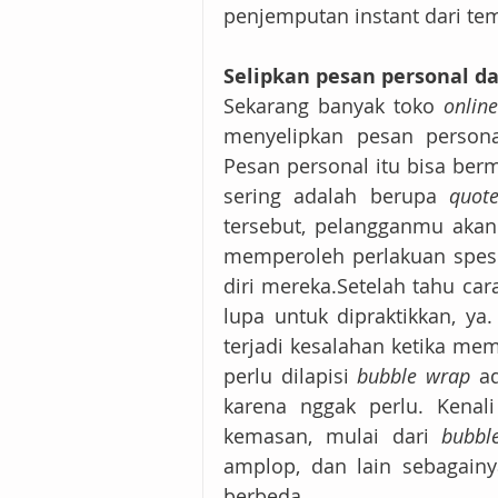
penjemputan instant dari te
Selipkan pesan personal d
Sekarang banyak toko 
online
menyelipkan pesan persona
Pesan personal itu bisa ber
sering adalah berupa 
quote
tersebut, pelangganmu akan
memperoleh perlakuan spes
diri mereka.Setelah tahu car
lupa untuk dipraktikkan, ya.
terjadi kesalahan ketika m
perlu dilapisi 
bubble wrap
 a
karena nggak perlu. Kenal
kemasan, mulai dari 
bubbl
amplop, dan lain sebagainy
berbeda.