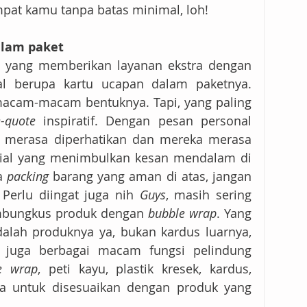
mpat kamu tanpa batas minimal, loh!
alam paket
 yang memberikan layanan ekstra dengan 
l berupa kartu ucapan dalam paketnya. 
macam-macam bentuknya. Tapi, yang paling 
-quote
 inspiratif. Dengan pesan personal 
 merasa diperhatikan dan mereka merasa 
ial yang menimbulkan kesan mendalam di 
a 
packing
 barang yang aman di atas, jangan 
 Perlu diingat juga nih 
Guys
, masih sering 
embungkus produk dengan 
bubble wrap
. Yang 
dalah produknya ya, bukan kardus luarnya, 
i juga berbagai macam fungsi pelindung 
e wrap
, peti kayu, plastik kresek, kardus, 
a untuk disesuaikan dengan produk yang 