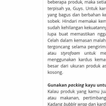
beberapa produk, maka setia
terpisah ya, Guys. Untuk kard
yang bagus dan berbahan ke
sobek. Hindari memakai kemb
sudah kehilangan kekuatannya,
lupa buat memastikan ngga
Celah dalam kemasan malah 
tergoncang selama pengirim
atau 
styrofoam
 untuk men
menggunakan kardus kemasa
besar dari ukuran produk as
kosong.
Gunakan 
packing
 kayu un
Kalau produk yang kamu jua
atau makanan, pertimban
Kadang 
bubble wrap
 dan kar