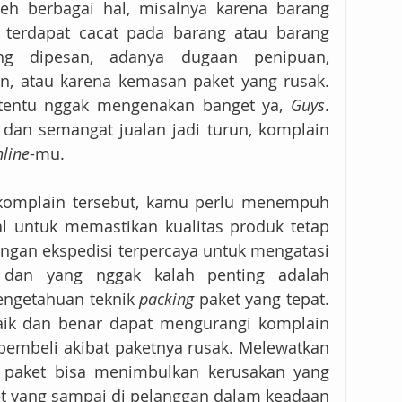
eh berbagai hal, misalnya karena barang 
, terdapat cacat pada barang atau barang 
g dipesan, adanya dugaan penipuan, 
n, atau karena kemasan paket yang rusak. 
 tentu nggak mengenakan banget ya, 
Guys
. 
 dan semangat jualan jadi turun, komplain 
nline
-mu.
Buat mengurangi komplain-komplain tersebut, kamu perlu menempuh 
 untuk memastikan kualitas produk tetap 
engan ekspedisi terpercaya untuk mengatasi 
, dan yang nggak kalah penting adalah 
ngetahuan teknik 
packing
 paket yang tepat. 
aik dan benar dapat mengurangi komplain 
pembeli akibat paketnya rusak. Melewatkan 
 paket bisa menimbulkan kerusakan yang 
et yang sampai di pelanggan dalam keadaan 