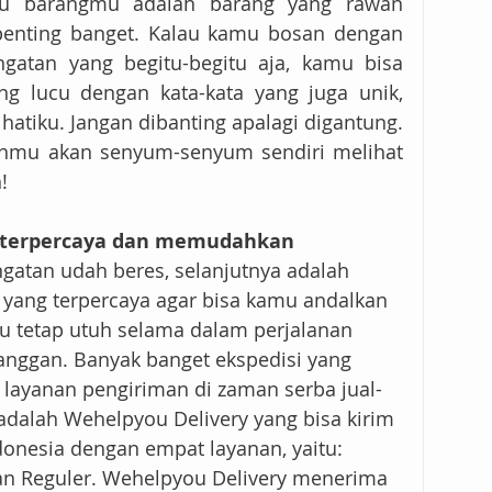
u barangmu adalah barang yang rawan 
i penting banget. Kalau kamu bosan dengan 
ngatan yang begitu-begitu aja, kamu bisa 
ng lucu dengan kata-kata yang juga unik, 
hatiku. Jangan dibanting apalagi digantung. 
nmu akan senyum-senyum sendiri melihat 
!
g terpercaya dan memudahkan 
ingatan udah beres, selanjutnya adalah 
yang terpercaya agar bisa kamu andalkan 
 tetap utuh selama dalam perjalanan 
anggan. Banyak banget ekspedisi yang 
yanan pengiriman di zaman serba jual-
 adalah Wehelpyou Delivery yang bisa kirim 
donesia dengan empat layanan, yaitu: 
an Reguler. Wehelpyou Delivery menerima 