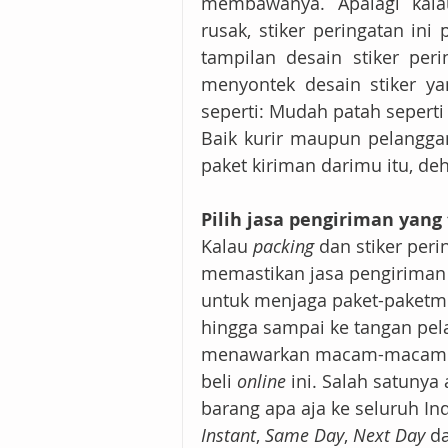
membawanya. Apalagi kala
rusak, stiker peringatan in
tampilan desain stiker peri
menyontek desain stiker ya
seperti: Mudah patah seperti 
Baik kurir maupun pelangga
paket kiriman darimu itu, deh
Pilih jasa pengiriman yan
Kalau 
packing
 dan stiker per
memastikan jasa pengiriman 
untuk menjaga paket-paketmu
hingga sampai ke tangan pel
menawarkan macam-macam la
beli 
online
 ini. Salah satunya
barang apa aja ke seluruh In
Instant
, 
Same Day
, 
Next Day
 d