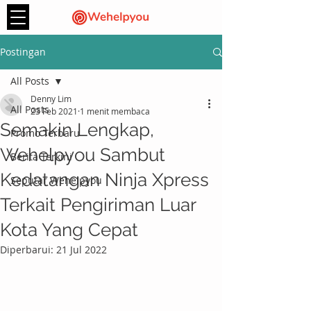
Postingan
All Posts
Denny Lim
All Posts
23 Feb 2021
1 menit membaca
Semakin Lengkap,
Promo Terbaru
Wehelpyou Sambut
Berita Terkini
Kedatangan Ninja Xpress
Seputar Wehelpyou
Terkait Pengiriman Luar
Kota Yang Cepat
Diperbarui:
21 Jul 2022