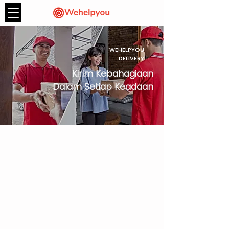
WEHELPYOU
DELIVERY
Kirim Kebahagiaan
Dalam Setiap Keadaan
Sebuah cerita bagaimana kami